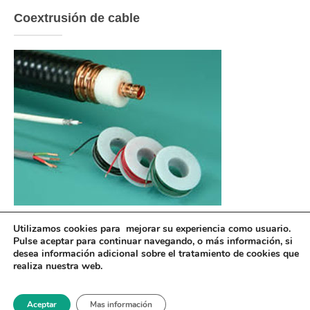
Coextrusión de cable
Utilizamos cookies para mejorar su experiencia como usuario.
Pulse
aceptar
para continuar navegando, o
más información
, si
desea información adicional sobre el tratamiento de cookies que
realiza nuestra web.
® 2024-2025 - General de Polímeros SL
Aviso Legal / Política de Privacidad
Aceptar
Mas información