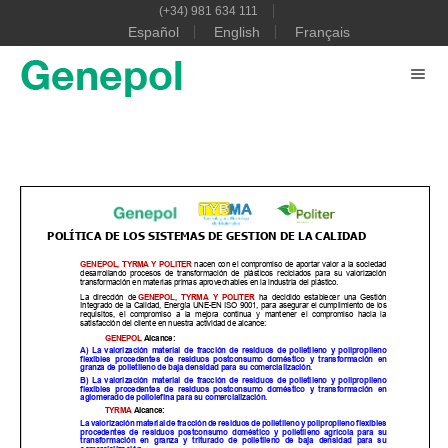
(+34) 981 634 111
Español
English
Français