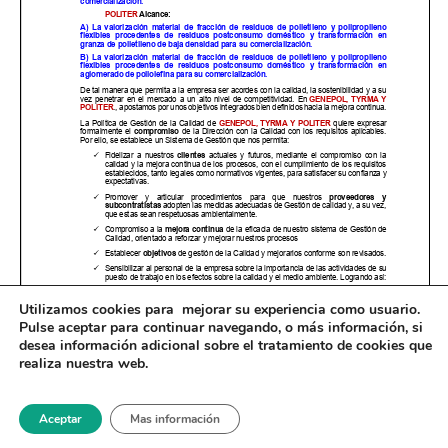
Utilizamos cookies para mejorar su experiencia como usuario.
Pulse
aceptar
para continuar navegando, o
más información
, si
desea información adicional sobre el tratamiento de cookies que
realiza nuestra web.
® 2024-2025 - General de Polímeros SL
Aviso Legal / Política de Privacidad
Aceptar
Mas información
Canal de Denuncias
Política de Calidad